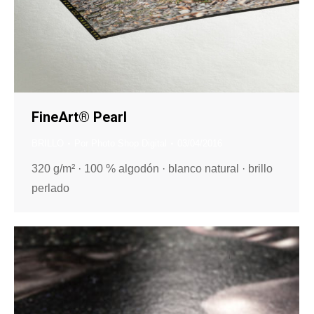
FineArt® Pearl
BRILLO
Por
Photo Shop Digital
03/04/2016
320 g/m² · 100 % algodón · blanco natural · brillo
perlado