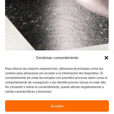
Gestionar consentimiento
Para ofrecer las mejores experiencias, utilizamos tecnologías como las
cookies para almacenar y/o acceder a la información del dispositivo. El
consentimiento de estas tecnologías nos permitirá procesar datos como el
Photo Rag® Metallic
comportamiento de navegación o las identificaciones únicas en este sitio.
No consentir o retirar el consentimiento, puede afectar negativamente a
BRILLO
Por
Photo Shop Digital
03/04/2016
ciertas características y funciones.
340 g/m² · 100 % algodón · blanco natural ·
Aceptar
acabado metálico de alto brillo