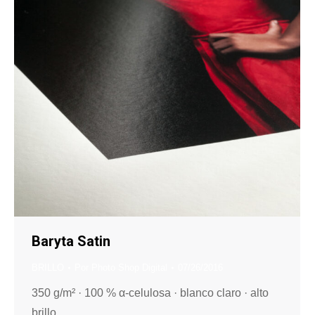
Baryta Satin
BRILLO
Por
Photo Shop Digital
07/26/2016
350 g/m² · 100 % α-celulosa · blanco claro · alto
brillo