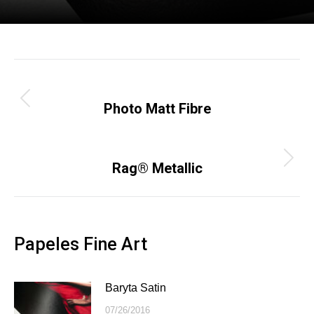
Navegación
ANTERIOR
entre
Photo Matt Fibre
Publicación
anterior:
publicaciones
SIGUIENTE
Rag® Metallic
Publicación
siguiente:
Papeles Fine Art
Baryta Satin
07/26/2016