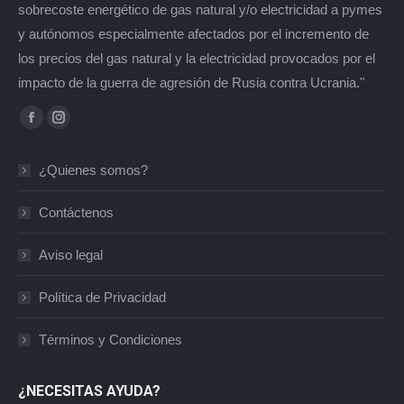
sobrecoste energético de gas natural y/o electricidad a pymes
y autónomos especialmente afectados por el incremento de
los precios del gas natural y la electricidad provocados por el
impacto de la guerra de agresión de Rusia contra Ucrania."
Encuéntranos en:
Facebook
Instagram
page
page
¿Quienes somos?
opens
opens
in
in
Contáctenos
new
new
window
window
Aviso legal
Política de Privacidad
Términos y Condiciones
¿NECESITAS AYUDA?