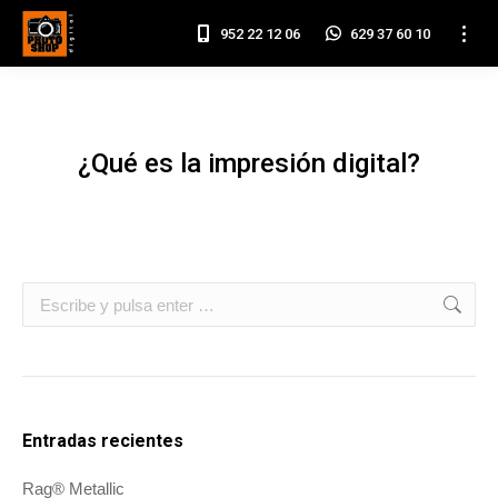
952 22 12 06
629 37 60 10
¿Qué es la impresión digital?
Estás aquí:
Inicio
¿Qué es la impresión digital?
Buscar:
Entradas recientes
Rag® Metallic