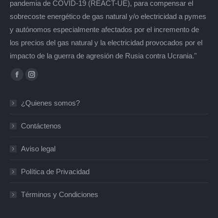
pandemia de COVID-19 (REACT-UE), para compensar el
sobrecoste energético de gas natural y/o electricidad a pymes
y autónomos especialmente afectados por el incremento de
los precios del gas natural y la electricidad provocados por el
impacto de la guerra de agresión de Rusia contra Ucrania."
Encuéntranos en:
Facebook
Instagram
page
page
¿Quienes somos?
opens
opens
in
in
Contáctenos
new
new
window
window
Aviso legal
Política de Privacidad
Términos y Condiciones