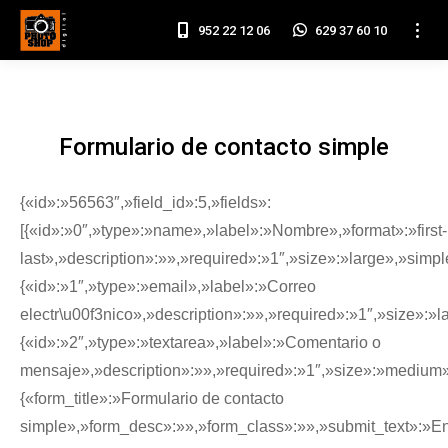
952 22 12 06
629 37 60 10
Formulario de contacto simple
Estás aquí:
Inicio
Wpforms
Formulario de contacto simple
{«id»:»56563″,»field_id»:5,»fields»:
[{«id»:»0″,»type»:»name»,»label»:»Nombre»,»format»:»first-
last»,»description»:»»,»required»:»1″,»size»:»large»,»simp
{«id»:»1″,»type»:»email»,»label»:»Correo
electr\u00f3nico»,»description»:»»,»required»:»1″,»size»:»l
{«id»:»2″,»type»:»textarea»,»label»:»Comentario o
mensaje»,»description»:»»,»required»:»1″,»size»:»medium»,
{«form_title»:»Formulario de contacto
simple»,»form_desc»:»»,»form_class»:»»,»submit_text»:»En