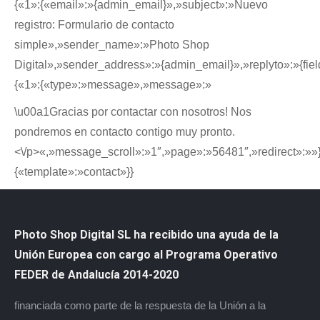
{«1»:{«email»:»{admin_email}»,»subject»:»Nuevo
registro: Formulario de contacto
simple»,»sender_name»:»Photo Shop
Digital»,»sender_address»:»{admin_email}»,»replyto»:»{fiel
{«1»:{«type»:»message»,»message»:»
\u00a1Gracias por contactar con nosotros! Nos
pondremos en contacto contigo muy pronto.
<\/p>«,»message_scroll»:»1″,»page»:»56481″,»redirect»:»»}
{«template»:»contact»}}
Photo Shop Digital SL ha recibido una ayuda de la
Unión Europea con cargo al Programa Operativo
FEDER de Andalucía 2014-2020
financiada como parte de la respuesta de la Unión a la